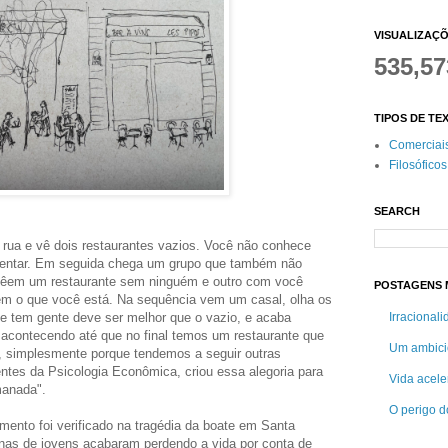
VISUALIZAÇ
535,57
TIPOS DE TE
Comerciai
Filosóficos
SEARCH
rua e vê dois restaurantes vazios. Você não conhece
sentar. Em seguida chega um grupo que também não
 vêem um restaurante sem ninguém e outro com você
POSTAGENS M
em o que você está. Na sequência vem um casal, olha os
Irracional
ue tem gente deve ser melhor que o vazio, e acaba
acontecendo até que no final temos um restaurante que
Um ambici
, simplesmente porque tendemos a seguir outras
ntes da Psicologia Econômica, criou essa alegoria para
Vida acele
anada".
O perigo do
ento foi verificado na tragédia da boate em Santa
enas de jovens acabaram perdendo a vida por conta de