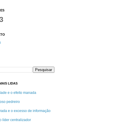
ÕES
3
XTO
s
AIS LIDAS
idade e o efeito manada
oso pedreiro
rada e o excesso de informação
 líder centralizador