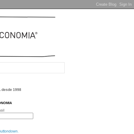
. desde 1998
ONOMIA
ail
Buttondown.