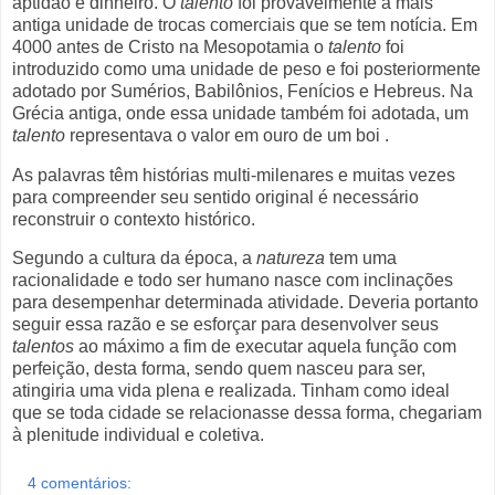
aptidão e dinheiro. O
talento
foi provavelmente a mais
antiga unidade de trocas comerciais que se tem notícia. Em
4000 antes de Cristo na Mesopotamia o
talento
foi
introduzido como uma unidade de peso e foi posteriormente
adotado por Sumérios, Babilônios, Fenícios e Hebreus. Na
Grécia antiga, onde essa unidade também foi adotada, um
talento
representava o valor em ouro de um boi .
As palavras têm histórias multi-milenares e muitas vezes
para compreender seu sentido original é necessário
reconstruir o contexto histórico.
Segundo a cultura da época, a
natureza
tem uma
racionalidade e todo ser humano nasce com inclinações
para desempenhar determinada atividade. Deveria portanto
seguir essa razão e se esforçar para desenvolver seus
talentos
ao máximo a fim de executar aquela função com
perfeição, desta forma, sendo quem nasceu para ser,
atingiria uma vida plena e realizada. Tinham como ideal
que se toda cidade se relacionasse dessa forma, chegariam
à plenitude individual e coletiva.
4 comentários: