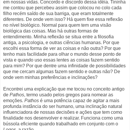
em nossas vidas. Concordo e discordo dessa idéia. Tininha
me contou que percebeu assim que colocou no colo cada
filho recém saído de sua barriga, que eram totalmente
diferentes. De onde vem isso? Há quem fixe essa reflexão
no nível biológico. Normal para quem tem uma visão
biológica das coisas. Mas há outras formas de
entendimento. Minha reflexão se situa entre a filosofia
antiga, a psicologia, e outras ciências humanas. Por que
escolhi essa forma de ver as coisas e não outra? Por que
tenho mais facilidade para olhar o mundo desse ponto de
vista e quando uso essas lentes as coisas fazem sentido
para mim? Por que dentre uma infinidade de possibilidades
que me cercam algumas fazem sentido e outras não? De
onde vem minhas preferências e inclinações?
Encontrei uma explicação que me tocou no conceito antigo
de
Pathos
, termo usado pelos gregos para nomear as
emoções.
Pathos
é uma potência capaz de agitar a mais
profunda instância do ser humano, uma inclinação natural
influenciadora de nossas decisões e ações que tem como
finalidade nos desenvolver e realizar. Funciona como uma
bússola eficiente quando trabalhado em conjunto com o
Logos
, a razão.