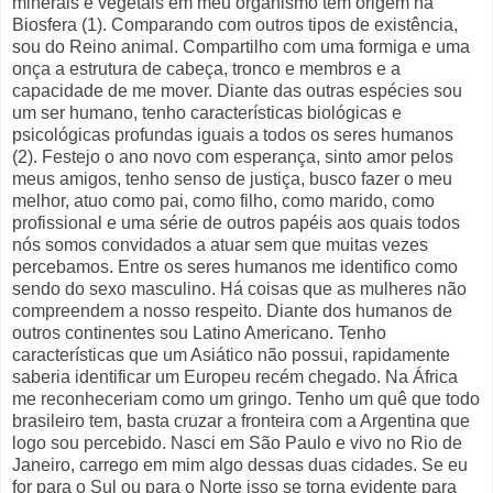
minerais e vegetais em meu organismo tem origem na
Biosfera (1). Comparando com outros tipos de existência,
sou do Reino animal. Compartilho com uma formiga e uma
onça a estrutura de cabeça, tronco e membros e a
capacidade de me mover. Diante das outras espécies sou
um ser humano, tenho características biológicas e
psicológicas profundas iguais a todos os seres humanos
(2). Festejo o ano novo com esperança, sinto amor pelos
meus amigos, tenho senso de justiça, busco fazer o meu
melhor, atuo como pai, como filho, como marido, como
profissional e uma série de outros papéis aos quais todos
nós somos convidados a atuar sem que muitas vezes
percebamos. Entre os seres humanos me identifico como
sendo do sexo masculino. Há coisas que as mulheres não
compreendem a nosso respeito. Diante dos humanos de
outros continentes sou Latino Americano. Tenho
características que um Asiático não possui, rapidamente
saberia identificar um Europeu recém chegado. Na África
me reconheceriam como um gringo. Tenho um quê que todo
brasileiro tem, basta cruzar a fronteira com a Argentina que
logo sou percebido. Nasci em São Paulo e vivo no Rio de
Janeiro, carrego em mim algo dessas duas cidades. Se eu
for para o Sul ou para o Norte isso se torna evidente para