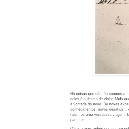
Há coisas que são tão comuns a t
delas é o desejo de viajar. Mais q
a vontade do novo. De novas exper
conhecimentos, novos desafios… e
fizermos uma verdadeira viagem, lo
partimos.
O texto mais antigo que se tem not