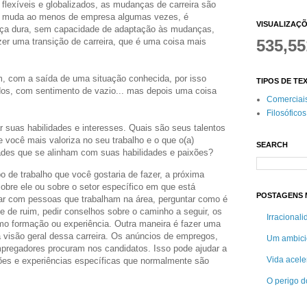
flexíveis e globalizados, as mudanças de carreira são
 muda ao menos de empresa algumas vezes, é
VISUALIZAÇ
eça dura, sem capacidade de adaptação às mudanças,
535,55
er uma transição de carreira, que é uma coisa mais
.
 com a saída de uma situação conhecida, por isso
TIPOS DE TE
dos, com sentimento de vazio... mas depois uma coisa
Comerciai
Filosóficos
car suas habilidades e interesses. Quais são seus talentos
 você mais valoriza no seu trabalho e o que o(a)
SEARCH
ades que se alinham com suas habilidades e paixões?
po de trabalho que você gostaria de fazer, a próxima
obre ele ou sobre o setor específico em que está
POSTAGENS M
ar com pessoas que trabalham na área, perguntar como é
 e de ruim, pedir conselhos sobre o caminho a seguir, os
Irracional
mo formação ou experiência. Outra maneira é fazer uma
 visão geral dessa carreira. Os anúncios de empregos,
Um ambici
pregadores procuram nos candidatos. Isso pode ajudar a
Vida acele
ções e experiências específicas que normalmente são
O perigo do