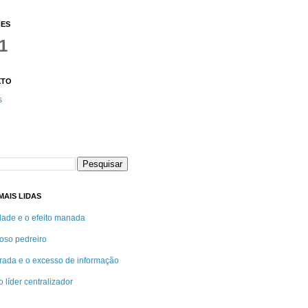
ÕES
1
XTO
s
AIS LIDAS
idade e o efeito manada
oso pedreiro
rada e o excesso de informação
 líder centralizador