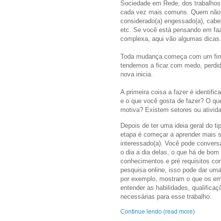
Sociedade em Rede, dos trabalhos 
cada vez mais comuns. Quem não
considerado(a) engessado(a), cab
etc. Se você está pensando em faz
complexa, aqui vão algumas dicas
Toda mudança começa com um fim,
tendemos a ficar com medo, perdi
nova inicia.
A primeira coisa a fazer é identifi
e o que você gosta de fazer? O que
motiva? Existem setores ou ativid
Depois de ter uma ideia geral do ti
etapa é começar a aprender mais s
interessado(a). Você pode convers
o dia a dia delas, o que há de bom
conhecimentos e pré requisitos co
pesquisa online, isso pode dar uma
por exemplo, mostram o que os em
entender as habilidades, qualifica
necessárias para esse trabalho.
Continue lendo (read more)