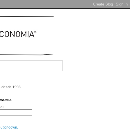
. desde 1998
ONOMIA
ail
Buttondown.