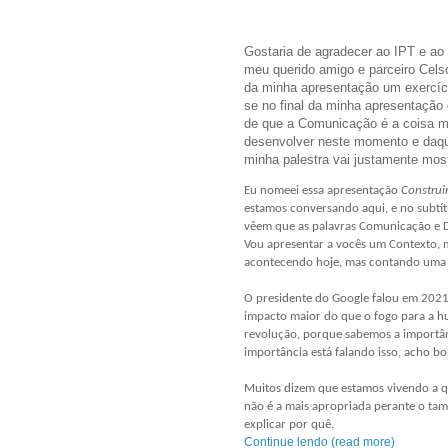
Gostaria de agradecer ao IPT e ao 
meu querido amigo e parceiro Cels
da minha apresentação um exercíci
se no final da minha apresentação 
de que a Comunicação é a coisa m
desenvolver neste momento e daqu
minha palestra vai justamente most
Eu nomeei essa apresentação
Construi
estamos conversando aqui, e no subtí
vêem que as palavras Comunicação e D
Vou apresentar a vocês um Contexto,
acontecendo hoje, mas contando uma hi
O presidente do Google falou em 2021 (
impacto maior do que o fogo para a 
revolução, porque sabemos a importân
importância está falando isso, acho b
Muitos dizem que estamos vivendo a q
não é a mais apropriada perante o ta
explicar por quê.
Continue lendo (read more)