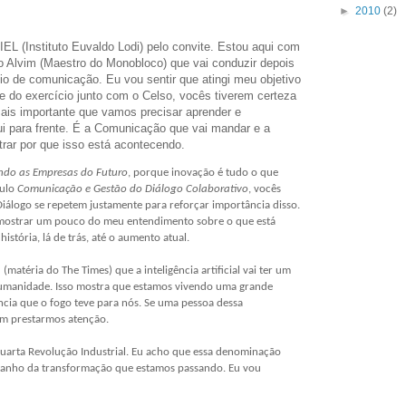
►
2010
(2)
IEL (Instituto Euvaldo Lodi) pelo convite. Estou aqui com
o Alvim (Maestro do Monobloco) que vai conduzir depois
o de comunicação. Eu vou sentir que atingi meu objetivo
e do exercício junto com o Celso, vocês tiverem certeza
ais importante que vamos precisar aprender e
i para frente. É a Comunicação que vai mandar e a
rar por que isso está acontecendo.
ndo as Empresas do Futuro
, porque inovação é tudo o que
tulo
Comunicação e Gestão do Diálogo Colaborativo
, vocês
iálogo se repetem justamente para reforçar importância disso.
 mostrar um pouco do meu entendimento sobre o que está
stória, lá de trás, até o aumento atual.
matéria do The Times) que a inteligência artificial vai ter um
humanidade. Isso mostra que estamos vivendo uma grande
cia que o fogo teve para nós. Se uma pessoa dessa
om prestarmos atenção.
uarta Revolução Industrial. Eu acho que essa denominação
manho da transformação que estamos passando. Eu vou