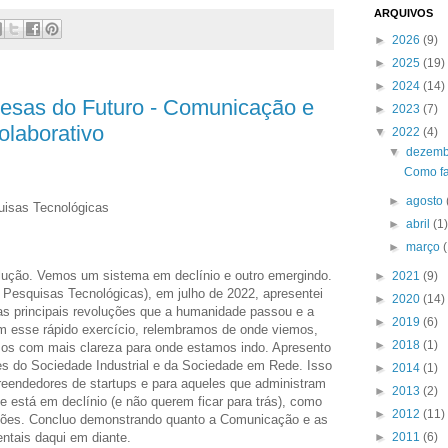
ARQUIVOS
►
2026
(9)
►
2025
(19)
►
2024
(14)
esas do Futuro - Comunicação e
►
2023
(7)
olaborativo
▼
2022
(4)
▼
dezem
Como fa
►
agosto
quisas Tecnológicas
►
abril
(1
►
março
ução. Vemos um sistema em declínio e outro emergindo.
►
2021
(9)
e Pesquisas Tecnológicas), em julho de 2022, apresentei
►
2020
(14)
s principais revoluções que a humanidade passou e a
►
2019
(6)
m esse rápido exercício, relembramos de onde viemos,
►
2018
(1)
s com mais clareza para onde estamos indo. Apresento
es do Sociedade Industrial e da Sociedade em Rede. Isso
►
2014
(1)
reendedores de startups e para aqueles que administram
►
2013
(2)
 está em declínio (e não querem ficar para trás), como
►
2012
(11)
ações. Concluo demonstrando quanto a Comunicação e as
entais daqui em diante.
►
2011
(6)