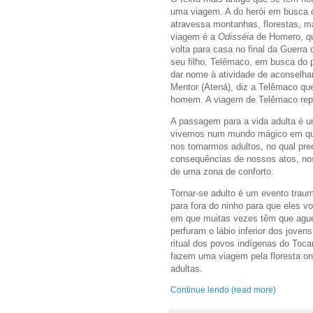
uma viagem. A do herói em busca da
atravessa montanhas, florestas, mar
viagem é a
Odisséia
de Homero, qu
volta para casa no final da Guerr
seu filho, Telêmaco, em busca do 
dar nome à atividade de aconselha
Mentor (Atená), diz a Telêmaco que
homem. A viagem de Telêmaco repre
A passagem para a vida adulta é u
vivemos num mundo mágico em que 
nos tornarmos adultos, no qual pre
consequências de nossos atos, no
de uma zona de conforto.
Tornar-se adulto é um evento traum
para fora do ninho para que eles v
em que muitas vezes têm que aguen
perfuram o lábio inferior dos jov
ritual dos povos indígenas do Toca
fazem uma viagem pela floresta on
adultas.
Continue lendo (read more)