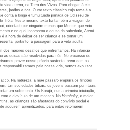
 vida eterna, na Terra dos Vivos. Para chegar lá ele
es, jardins e rios. Outro texto clássico cujo tema é a
e conta a longa e tumultuada jornada de Odisseu de
a de Tróia. Neste mesmo texto há também a viagem de
pai, orientado por ninguém menos que Mentor, que veio
mento e no qual incorporou a deusa da sabedoria, Atená.
 é a hora de deixar de ser criança e se tornar um
senta, portanto, a passagem para a vida adulta.
m dos maiores desafios que enfrentamos. Na infância
as coisas são resolvidas para nós. No processo de
cisamos prover nosso próprio sustento, arcar com as
s responsabilizarmos pela nossa vida, somos expulsos
ático. Na natureza, a mãe pássaro empurra os filhotes
oem. Em sociedades tribais, os jovens passam por rituais
tar um sofrimento. Os Karajá, numa primeira iniciação,
ens com a clavícula de um macaco. No
Hetohoky
, o maior
ntins, as crianças são afastadas do convívio social e
de adquirem aprendizados, para então retornarem