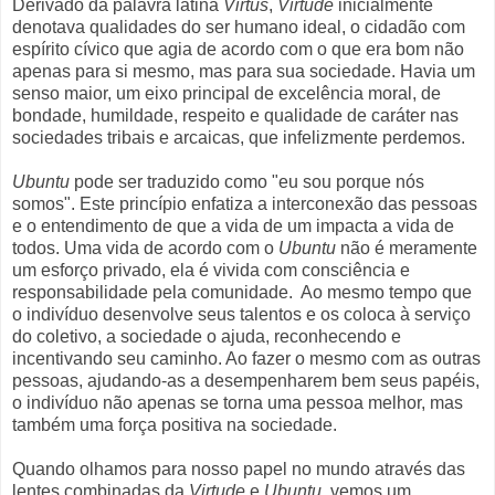
Derivado da palavra latina
Virtus
,
Virtude
inicialmente
denotava qualidades do ser humano ideal, o cidadão com
espírito cívico que agia de acordo com o que era bom não
apenas para si mesmo, mas para sua sociedade. Havia um
senso maior, um eixo principal de excelência moral, de
bondade, humildade, respeito e qualidade de caráter nas
sociedades tribais e arcaicas, que infelizmente perdemos.
Ubuntu
pode ser traduzido como "eu sou porque nós
somos". Este princípio enfatiza a interconexão das pessoas
e o entendimento de que a vida de um impacta a vida de
todos. Uma vida de acordo com o
Ubuntu
não é meramente
um esforço privado, ela é vivida com consciência e
responsabilidade pela comunidade. Ao mesmo tempo que
o indivíduo desenvolve seus talentos e os coloca à serviço
do coletivo, a sociedade o ajuda, reconhecendo e
incentivando seu caminho. Ao fazer o mesmo com as outras
pessoas, ajudando-as a desempenharem bem seus papéis,
o indivíduo não apenas se torna uma pessoa melhor, mas
também uma força positiva na sociedade.
Quando olhamos para nosso papel no mundo através das
lentes combinadas da
Virtude
e
Ubuntu
, vemos um