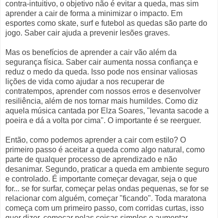
contra-intuitivo, o objetivo não é evitar a queda, mas sim
aprender a cair de forma a minimizar o impacto. Em
esportes como skate, surf e futebol as quedas são parte do
jogo. Saber cair ajuda a prevenir lesões graves.
Mas os benefícios de aprender a cair vão além da
segurança física. Saber cair aumenta nossa confiança e
reduz o medo da queda. Isso pode nos ensinar valiosas
lições de vida como ajudar a nos recuperar de
contratempos, aprender com nossos erros e desenvolver
resiliência, além de nos tornar mais humildes. Como diz
aquela música cantada por Elza Soares, "levanta sacode a
poeira e dá a volta por cima". O importante é se reerguer.
Então, como podemos aprender a cair com estilo? O
primeiro passo é aceitar a queda como algo natural, como
parte de qualquer processo de aprendizado e não
desanimar. Segundo, praticar a queda em ambiente seguro
e controlado. É importante começar devagar, seja o que
for... se for surfar, começar pelas ondas pequenas, se for se
relacionar com alguém, começar "ficando". Toda maratona
começa com um primeiro passo, com corridas curtas, isso
quer dizer, começar pelas coisas simples e aumentar